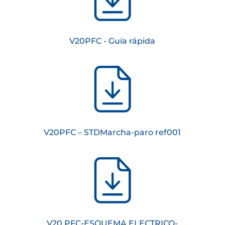
V20PFC - Guía rápida
V20PFC – STDMarcha-paro ref001
V20 PFC-ESQUEMA ELECTRICO-